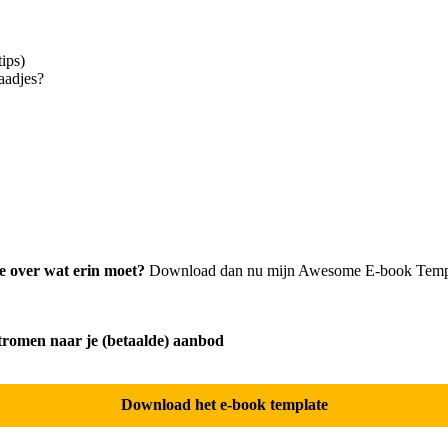
tips)
paadjes?
je over wat erin moet?
Download dan nu mijn Awesome E-book Templat
romen naar je (betaalde) aanbod
Download het e-book template