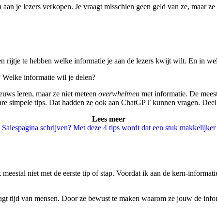
och aan je lezers verkopen. Je vraagt misschien geen geld van ze, maar 
n rijtje te hebben welke informatie je aan de lezers kwijt wilt. En in 
Welke informatie wil je delen?
ieuws leren, maar ze niet meteen
overwhelmen
met informatie. De mees
e simpele tips. Dat hadden ze ook aan ChatGPT kunnen vragen. Deel je
Lees meer
Salespagina schrijven? Met deze 4 tips wordt dat een stuk makkelijker
meestal niet met de eerste tip of stap. Voordat ik aan de kern-informat
raagt tijd van mensen. Door ze bewust te maken waarom ze jouw de info