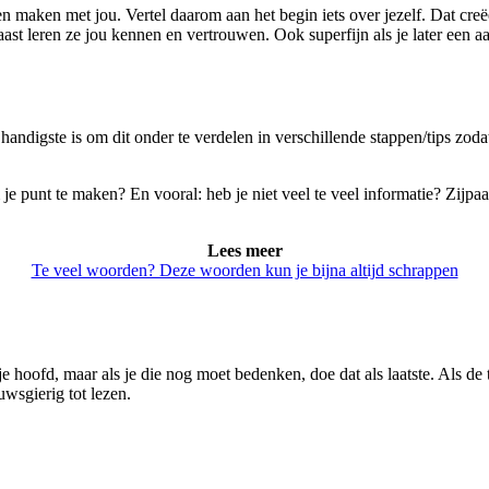
n maken met jou. Vertel daarom aan het begin iets over jezelf. Dat creë
ast leren ze jou kennen en vertrouwen. Ook superfijn als je later een a
t handigste is om dit onder te verdelen in verschillende stappen/tips zo
m je punt te maken? En vooral: heb je niet veel te veel informatie? Zijpaa
Lees meer
Te veel woorden? Deze woorden kun je bijna altijd schrappen
 je hoofd, maar als je die nog moet bedenken, doe dat als laatste. Als de t
uwsgierig tot lezen.